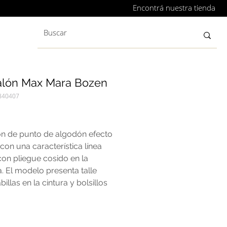
Encontrá nuestra tienda
alón Max Mara Bozen
840407
recio
ón de punto de algodón efecto
con una característica línea
on pliegue cosido en la
. El modelo presenta talle
abillas en la cintura y bolsillos
s.