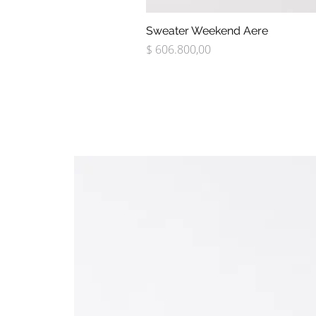
Sweater Weekend Aere
Precio
$ 606.800,00