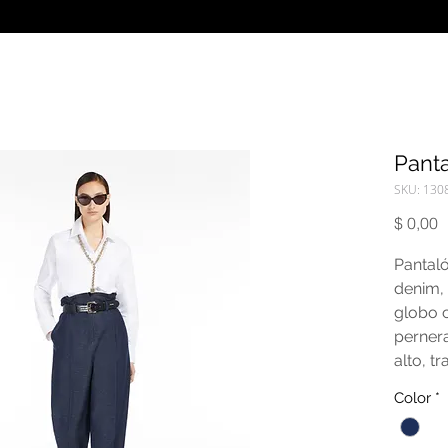
Pant
SKU: 130
P
$ 0,00
Pantal
denim, 
globo c
pernera
alto, tr
laterale
Color
*