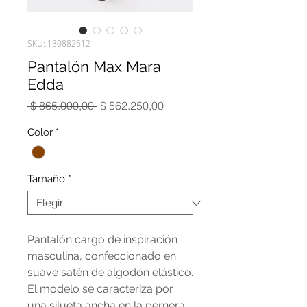
SKU: 130882612
Pantalón Max Mara
Edda
Precio
Precio
 $ 865.000,00 
$ 562.250,00
de
oferta
Color
*
Tamaño
*
Pantalón cargo de inspiración
masculina, confeccionado en
suave satén de algodón elástico.
El modelo se caracteriza por
una silueta ancha en la pernera,