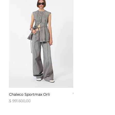
Chaleco Sportmax Orli
T-Shirt Sportmax Egre
Precio
Precio
$ 991.600,00
$ 754.800,00