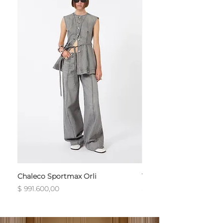
Chaleco Sportmax Orli
T-Shirt Sportmax Egre
Precio
Precio
$ 991.600,00
$ 754.800,00