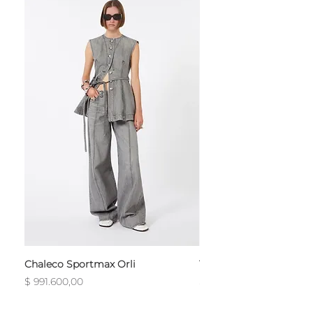
Chaleco Sportmax Orli
T-Shirt Sportmax Egre
Precio
Precio
$ 991.600,00
$ 754.800,00