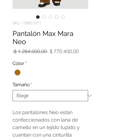
SKU: 130853311
Pantalón Max Mara
Neo
Precio
Precio
 $ 1.284.000,00 
$ 770.400,00
de
oferta
Color
*
Tamaño
*
Los pantalones Neo están
confeccionados con lana de
camello en un tejido tupido y
cuentan con una cinturilla