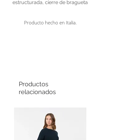
estructurada, cierre de bragueta
en el centro de la parte
delantera, pliegues plisados ​​en
Producto hecho en Italia.
la parte delantera y bolsillos
traseros ribeteados.
Comprá en línea
Cuotas sin interés
Productos
relacionados