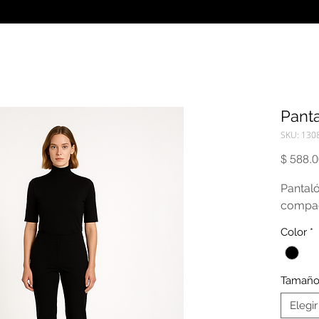
Panta
SKU: 130
$ 588.
Pantaló
compac
Color
*
Tamañ
Elegir