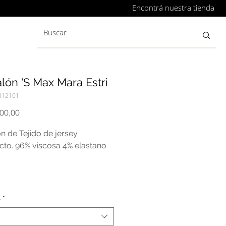
Encontrá nuestra tienda
lón 'S Max Mara Estri
812101
Precio
000,00
n de Tejido de jersey
to. 96% viscosa 4% elastano
o
*