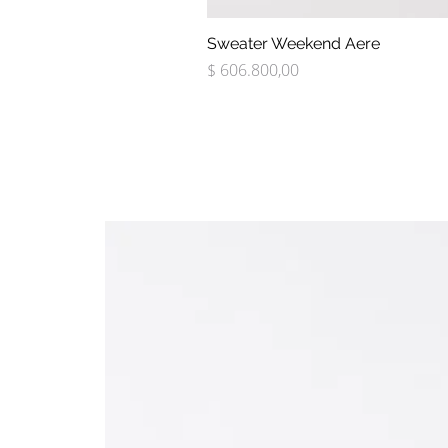
Sweater Weekend Aere
Precio
$ 606.800,00