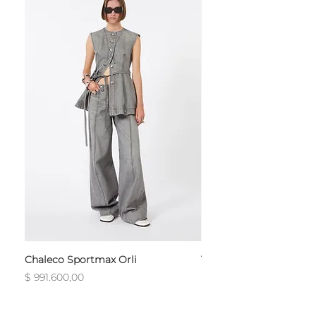
Chaleco Sportmax Orli
T-Shirt Sportmax Egre
Precio
Precio
$ 991.600,00
$ 754.800,00