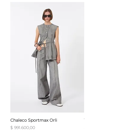
Chaleco Sportmax Orli
T-Shirt Sportmax Egre
Precio
Precio
$ 991.600,00
$ 754.800,00