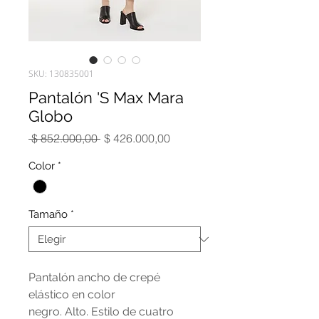
SKU: 130835001
Pantalón 'S Max Mara
Globo
Precio
Precio
 $ 852.000,00 
$ 426.000,00
de
oferta
Color
*
Tamaño
*
Pantalón ancho de crepé
elástico en color
negro. Alto. Estilo de cuatro