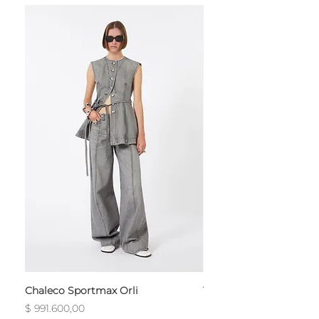
Chaleco Sportmax Orli
T-Shirt Sportmax Egre
Precio
Precio
$ 991.600,00
$ 754.800,00