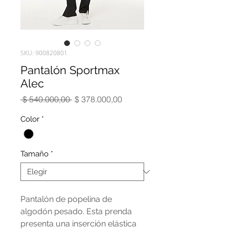
SKU: 900820801
Pantalón Sportmax
Alec
Precio
Precio
 $ 540.000,00 
$ 378.000,00
de
oferta
Color
*
Tamaño
*
Pantalón de popelina de
algodón pesado. Esta prenda
presenta una inserción elástica