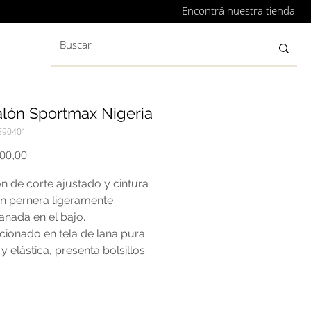
Encontrá nuestra tienda
alón Sportmax Nigeria
890401
Precio
000,00
n de corte ajustado y cintura
on pernera ligeramente
nada en el bajo.
cionado en tela de lana pura
 y elástica, presenta bolsillos
dos en los laterales, pliegues
dos en la pierna para estilizar
ta y bolsillos traseros