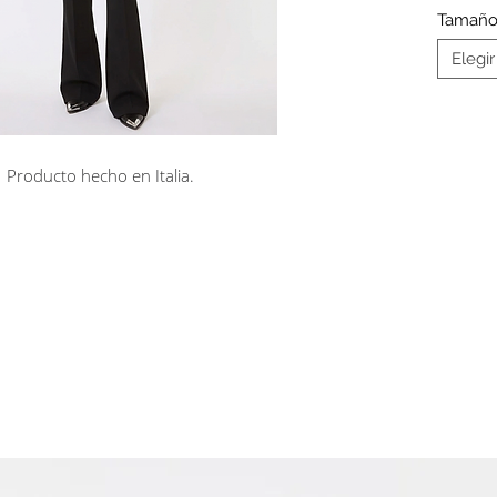
ribete
Tamañ
Elegir
Producto hecho en Italia.
rá en línea
Cuotas sin interés