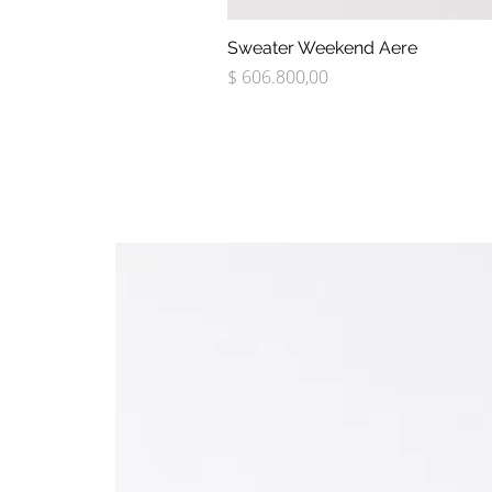
Sweater Weekend Aere
Precio
$ 606.800,00