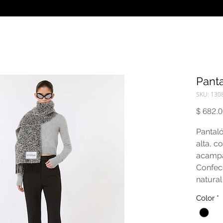
Pant
SKU: 130
$ 682.
Pantaló
alta, c
acampa
Confec
natural
inserta
Color
*
plancha
la silue