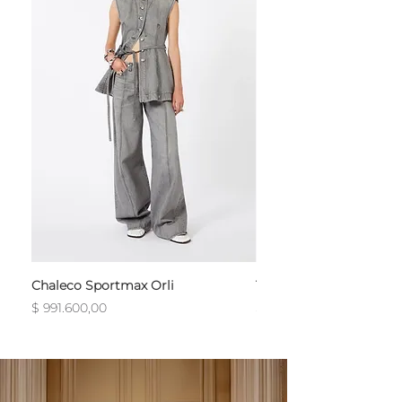
Chaleco Sportmax Orli
T-Shirt Sportmax Egre
Precio
Precio
$ 991.600,00
$ 754.800,00