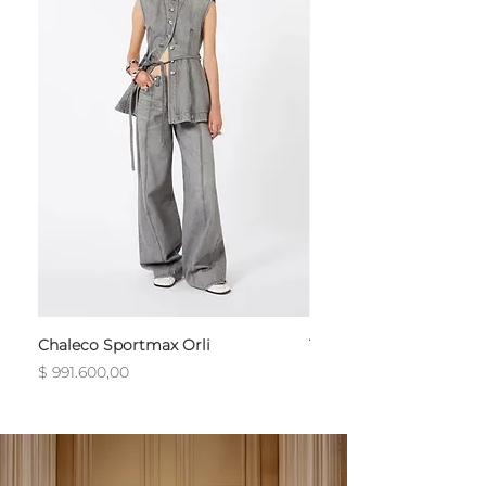
Chaleco Sportmax Orli
T-Shirt Sportmax Egre
Precio
Precio
$ 991.600,00
$ 754.800,00