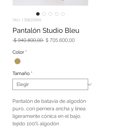
SKU: 130820960
Pantalón Studio Bleu
Precio
Precio
 $ 940.800,00 
$ 705.600,00
de
oferta
Color
*
Tamaño
*
Pantalón de batavia de algodón
puro, con pernera ancha y línea
ligeramente cónica en el bajo.
tejido 100% algodón