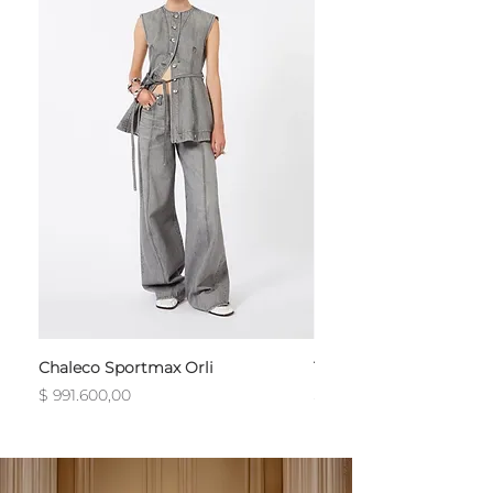
Chaleco Sportmax Orli
T-Shirt Sportmax Egre
Precio
Precio
$ 991.600,00
$ 754.800,00