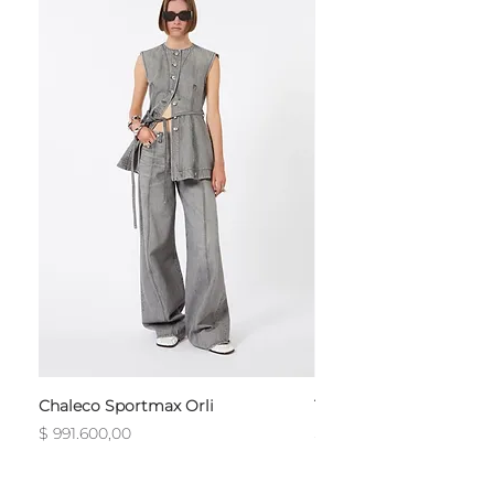
Chaleco Sportmax Orli
T-Shirt Sportmax Egre
Precio
Precio
$ 991.600,00
$ 754.800,00