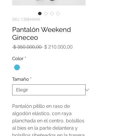
SKU: 130844444
Pantalón Weekend
Gineceo
Precio
Precio
 $ 350.000,00 
$ 210.000,00
de
oferta
Color
*
Tamaño
*
Pantalón pitillo en raso de
algodón elástico, con raya
planchada en el centro, bolsillos
al bies en la parte delantera y
bolsillos ribeteados en la trasera.