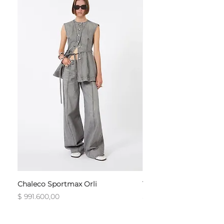
Chaleco Sportmax Orli
T-Shirt Sportmax Egre
Precio
Precio
$ 991.600,00
$ 754.800,00