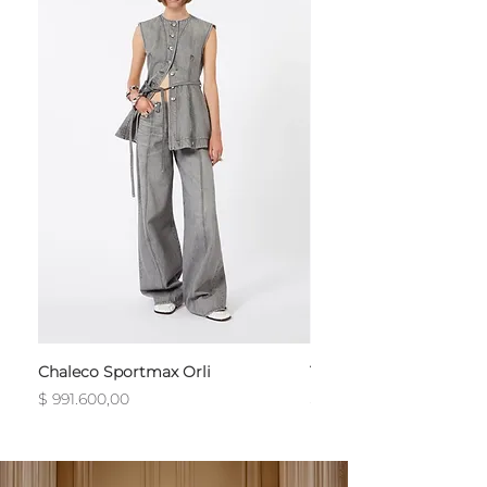
Chaleco Sportmax Orli
T-Shirt Sportmax Egre
Precio
Precio
$ 991.600,00
$ 754.800,00