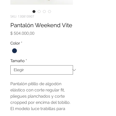
SKU: 130810907
Pantalón Weekend Vite
Precio
$ 504.000,00
Color
*
Tamaño
*
Pantalón pitillo de algodón
elástico con corte regular fit,
pliegues planchados y corte
cropped por encima del tobillo.
El modelo luce trabillas para
cinturón, bolsillos laterales