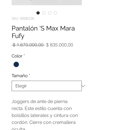
SKU: 9008236
Pantalón 'S Max Mara
Fufy
Precio
Precio
 $ 1.670.000,00 
$ 835.000,00
de
oferta
Color
*
Tamaño
*
Joggers de ante de pierna
recta. Este estilo cuenta con
bolsillos laterales y cintura con
cordón. Cierre con cremallera
oculta.