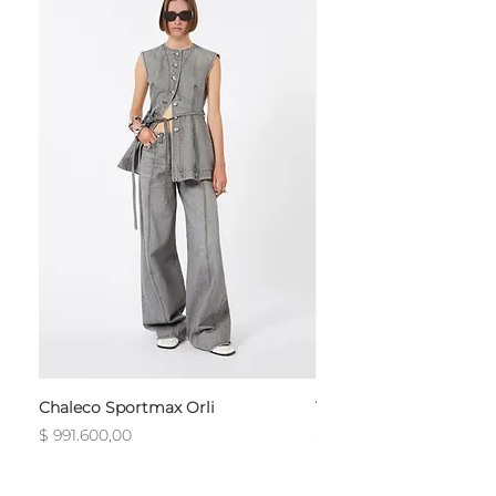
Chaleco Sportmax Orli
T-Shirt Sportmax Egre
Precio
Precio
$ 991.600,00
$ 754.800,00