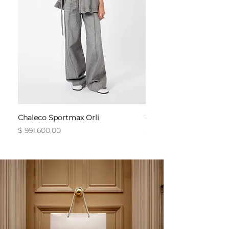
Chaleco Sportmax Orli
T-Shirt Sportmax Egre
Precio
Precio
$ 991.600,00
$ 754.800,00