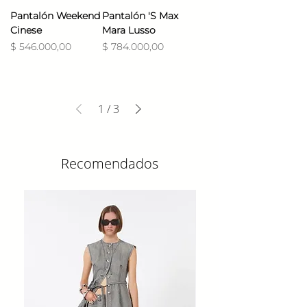
Pantalón Weekend
Pantalón 'S Max
Cinese
Mara Lusso
Precio
Precio
$ 546.000,00
$ 784.000,00
1
/
3
Recomendados