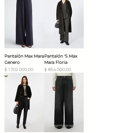
Pantalón Max Mara
Pantalón 'S Max
Genero
Mara Floria
Precio
Precio
$ 1.702.000,00
$ 854.000,00