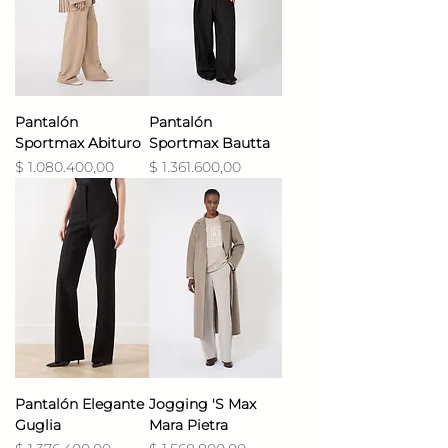
Pantalón
Pantalón
Sportmax Abituro
Sportmax Bautta
Precio
Precio
$ 1.080.400,00
$ 1.361.600,00
Pantalón Elegante
Jogging 'S Max
Guglia
Mara Pietra