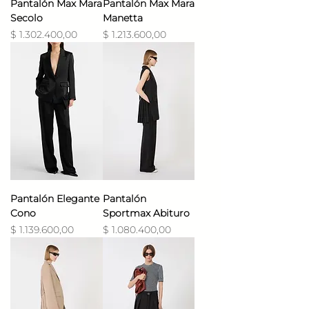
Pantalón Max Mara
Pantalón Max Mara
Secolo
Manetta
Precio
Precio
$ 1.302.400,00
$ 1.213.600,00
Pantalón Elegante
Pantalón
Cono
Sportmax Abituro
Precio
Precio
$ 1.139.600,00
$ 1.080.400,00