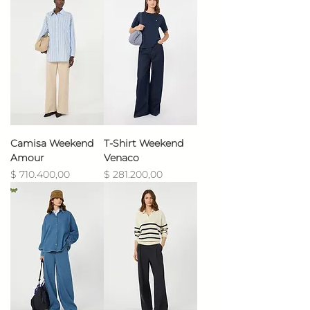
Camisa Weekend
T-Shirt Weekend
Amour
Venaco
Precio
Precio
$ 710.400,00
$ 281.200,00