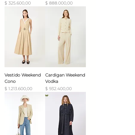
Precio
Precio
$ 325.600,00
$ 888.000,00
Vestido Weekend
Cardigan Weekend
Cono
Vodka
Precio
Precio
$ 1.213.600,00
$ 932.400,00