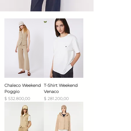
Chaleco Weekend
T-Shirt Weekend
Poggio
Venaco
Precio
Precio
$ 532.800,00
$ 281.200,00