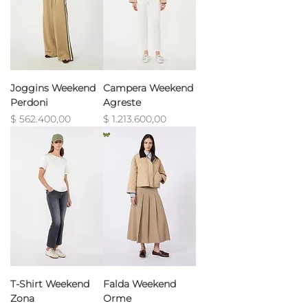
Joggins Weekend
Campera Weekend
Perdoni
Agreste
Precio
Precio
$ 562.400,00
$ 1.213.600,00
T-Shirt Weekend
Falda Weekend
Zona
Orme