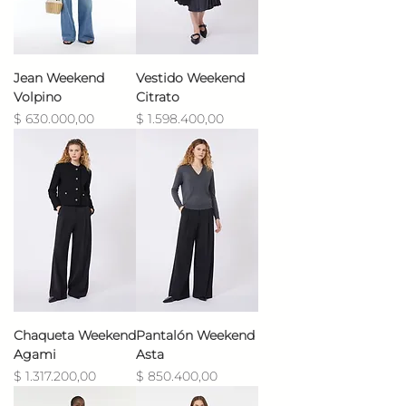
Jean Weekend
Vestido Weekend
Volpino
Citrato
Precio
Precio
$ 630.000,00
$ 1.598.400,00
Chaqueta Weekend
Pantalón Weekend
Agami
Asta
Precio
Precio
$ 1.317.200,00
$ 850.400,00