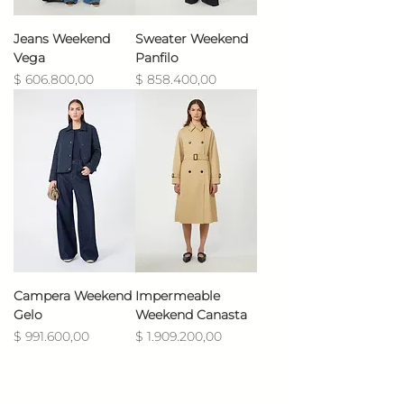
Jeans Weekend
Sweater Weekend
Vega
Panfilo
Precio
Precio
$ 606.800,00
$ 858.400,00
Campera Weekend
Impermeable
Gelo
Weekend Canasta
Precio
Precio
$ 991.600,00
$ 1.909.200,00