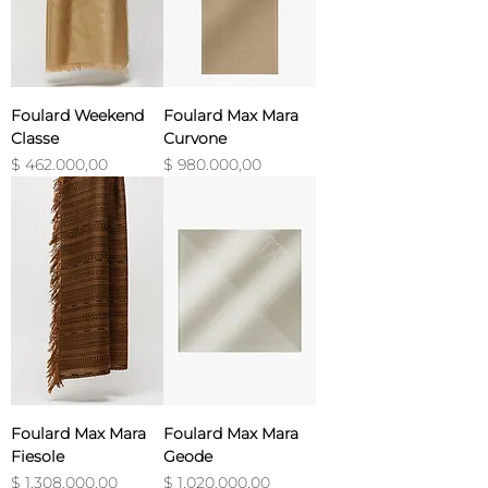
Foulard Weekend
Foulard Max Mara
Classe
Curvone
Precio
Precio
$ 462.000,00
$ 980.000,00
Foulard Max Mara
Foulard Max Mara
Fiesole
Geode
Precio
Precio
$ 1.308.000,00
$ 1.020.000,00