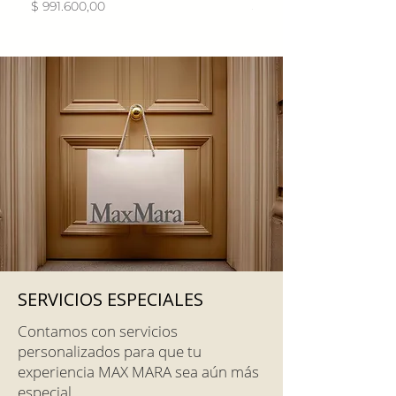
Precio
Precio
$ 991.600,00
$ 754.800,00
SERVICIOS ESPECIALES
Contamos con servicios
personalizados para que tu
experiencia MAX MARA sea aún más
especial