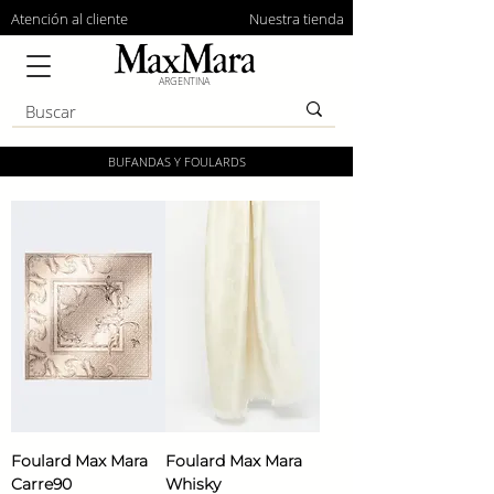
Atención al cliente
Nuestra tienda
ARGENTINA
BUFANDAS Y FOULARDS
Foulard Max Mara
Foulard Max Mara
Carre90
Whisky