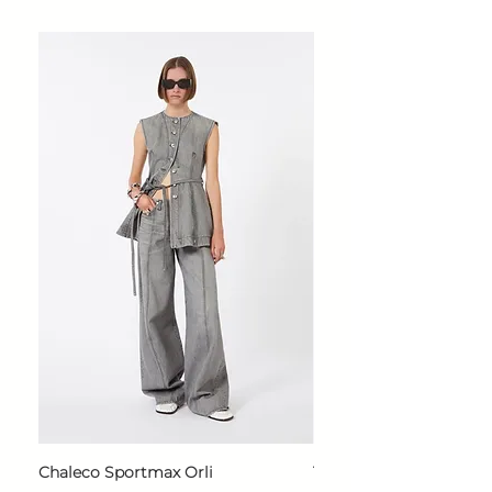
Chaleco Sportmax Orli
T-Shirt Sportmax Egre