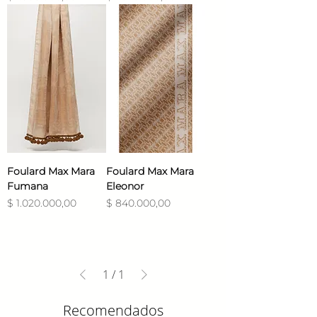
Foulard Max Mara
Foulard Max Mara
Fumana
Eleonor
Precio
Precio
$ 1.020.000,00
$ 840.000,00
1
/
1
Recomendados