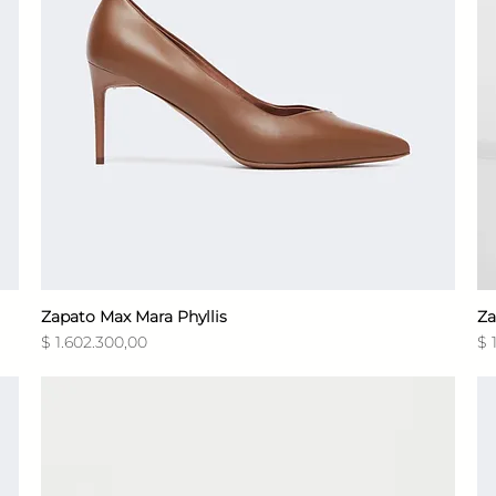
Zapato Max Mara Phyllis
Vista rápida
Za
Precio
Pr
$ 1.602.300,00
$ 