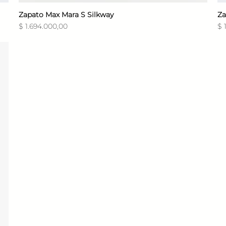
Zapato Max Mara S Silkway
Vista rápida
Za
Precio
Pr
$ 1.694.000,00
$ 