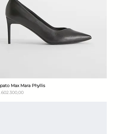
pato Max Mara Phyllis
Vista rápida
ecio
1.602.300,00