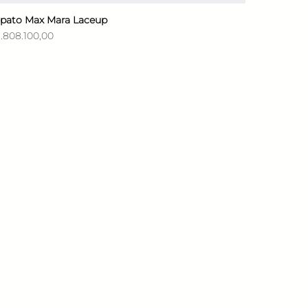
pato Max Mara Laceup
Vista rápida
ecio
1.808.100,00