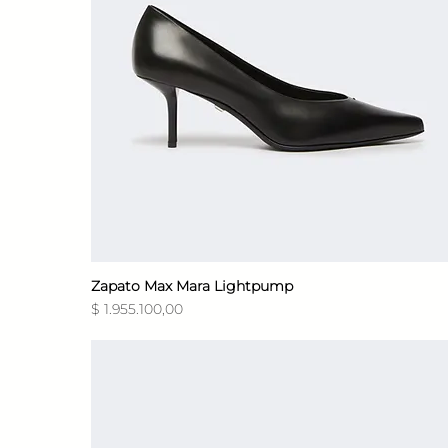
Zapato Max Mara Lightpump
Vista rápida
Precio
$ 1.955.100,00