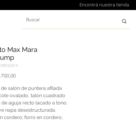
Encontrá nuestra tienda
to Max Mara
pump
230032614
Precio
.700,00
de salón de puntera afilada
cote ovalado, talón cuadrado
 de aguja recto lacado a tono.
ve napa desestructurada.
n cordero; forro en cordero,
suela en cuero.