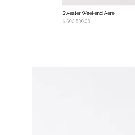
Sweater Weekend Aere
Precio
$ 606.800,00