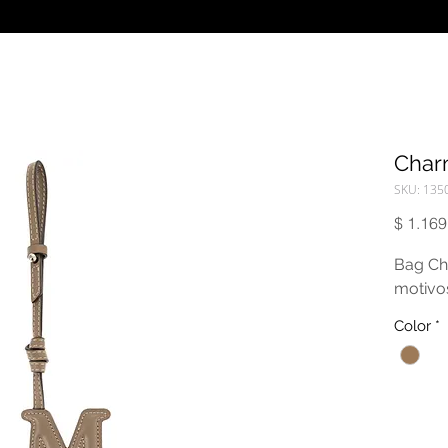
Char
SKU: 135
$ 1.169
Bag Ch
motivo
Color
*