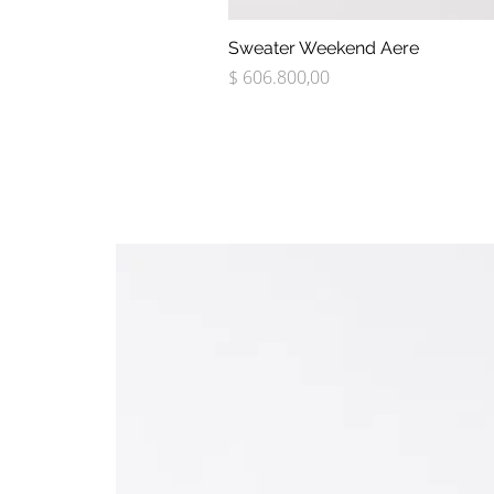
Sweater Weekend Aere
Precio
$ 606.800,00