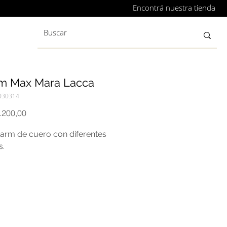
Encontrá nuestra tienda
m Max Mara Lacca
030314
Precio
.200,00
arm de cuero con diferentes
s.