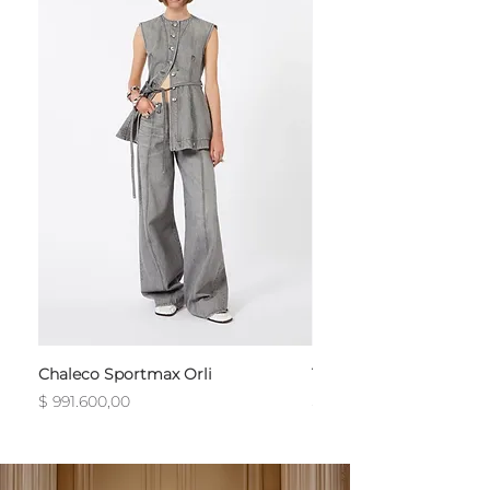
Chaleco Sportmax Orli
T-Shirt Sportmax Egre
Precio
Precio
$ 991.600,00
$ 754.800,00