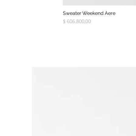
Sweater Weekend Aere
Precio
$ 606.800,00