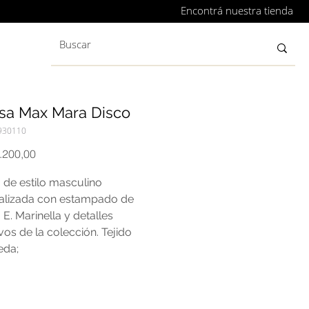
Encontrá nuestra tienda
sa Max Mara Disco
930110
Precio
.200,00
 de estilo masculino
alizada con estampado de
 E. Marinella y detalles
vos de la colección. Tejido
eda;