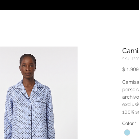
Cami
SKU: 130
$ 1.909
Camisa
person
archivo
exclusi
100% s
Color
*