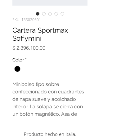
SKU: 135020601
Cartera Sportmax
Soffymini
Precio
$ 2.396.100,00
Color
*
Minibolso tipo sobre
confeccionado con cuadrantes
de napa suave y acolchado
interior. La solapa se cierra con
un botón magnético. Asa de
cadena de metal con elementos
en forma de S y bandolera de
Producto hecho en Italia.
cuero extraíble que aporta