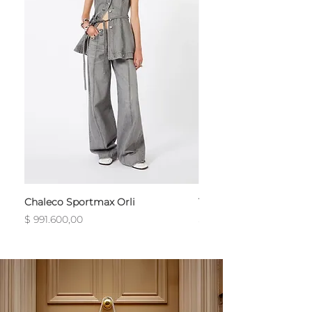
Chaleco Sportmax Orli
T-Shirt Sportmax Egre
Precio
Precio
$ 991.600,00
$ 754.800,00