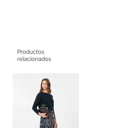
versatilidad al modelo. Bolsa de
carnero; forro en 72 viscosa, 28
seda.
Comprá en línea
Cuotas sin interés
Productos
relacionados