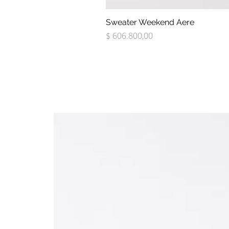
Sweater Weekend Aere
Precio
$ 606.800,00