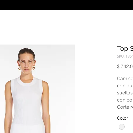
Top 
SKU: 136
$ 742.
Camise
con pu
sueltas
con bo
Corte r
Color
*