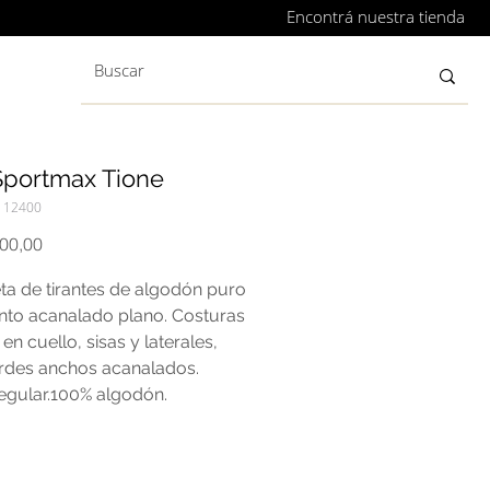
Encontrá nuestra tienda
Sportmax Tione
112400
Precio
000,00
ta de tirantes de algodón puro
nto acanalado plano. Costuras
 en cuello, sisas y laterales,
rdes anchos acanalados.
egular.100% algodón.