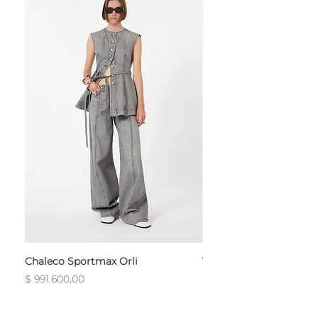
Chaleco Sportmax Orli
T-Shirt Sportmax Egre
Precio
Precio
$ 991.600,00
$ 754.800,00