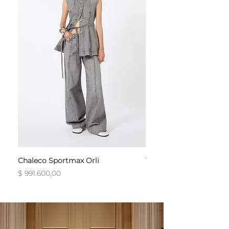
Chaleco Sportmax Orli
T-Shirt Sportmax Egre
Precio
Precio
$ 991.600,00
$ 754.800,00