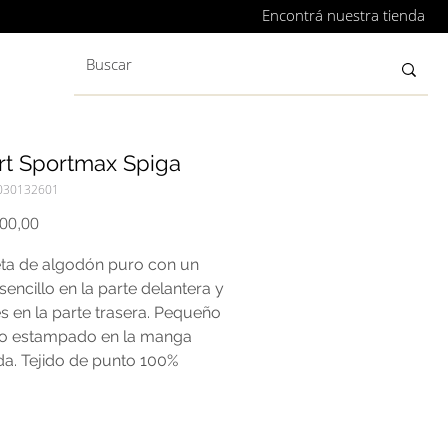
Encontrá nuestra tienda
rt Sportmax Spiga
030132601
Precio
200,00
ta de algodón puro con un
sencillo en la parte delantera y
s en la parte trasera. Pequeño
po estampado en la manga
da. Tejido de punto 100%
; parte trasera 100% poliéster.