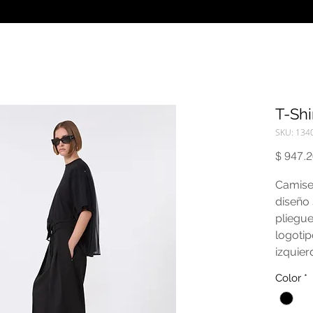
T-Shi
SKU: 134
$ 947.
Camise
diseño 
pliegue
logoti
izquier
algodón
Color
*