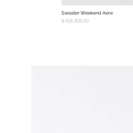
Sweater Weekend Aere
Precio
$ 606.800,00