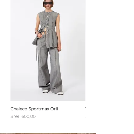
Chaleco Sportmax Orli
T-Shirt Sportmax Egre
Precio
Precio
$ 991.600,00
$ 754.800,00