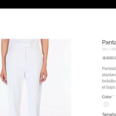
Panta
SKU: 130
 $ 600.
Pantal
elastan
bolsill
el bajo.
Color
*
Tamañ