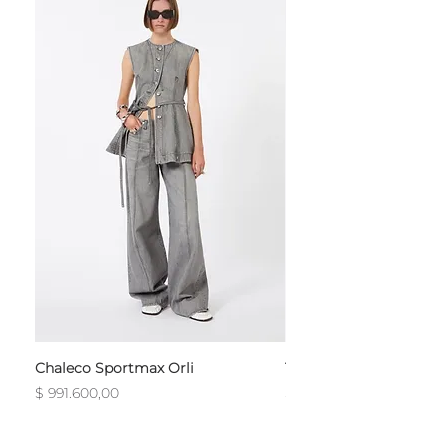
Chaleco Sportmax Orli
T-Shirt Sportmax Egre
Precio
Precio
$ 991.600,00
$ 754.800,00