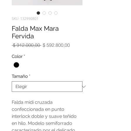
SKU: 132990801
Falda Max Mara
Fervida
Precio
Precio
 $ 912.000,00 
$ 592.800,00
de
oferta
Color
*
Tamaño
*
Falda midi cruzada
confeccionada en punto
interlock doble y suave teñido
en hilo. Modelo semiforrado
caracterizado por el delicado