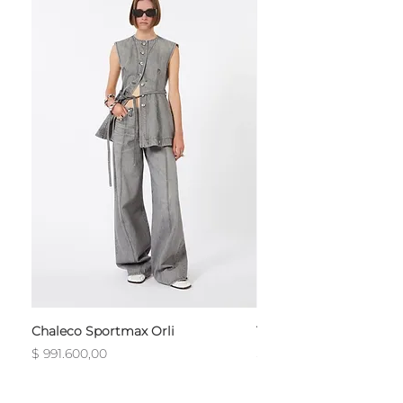
Chaleco Sportmax Orli
T-Shirt Sportmax Egre
Precio
Precio
$ 991.600,00
$ 754.800,00