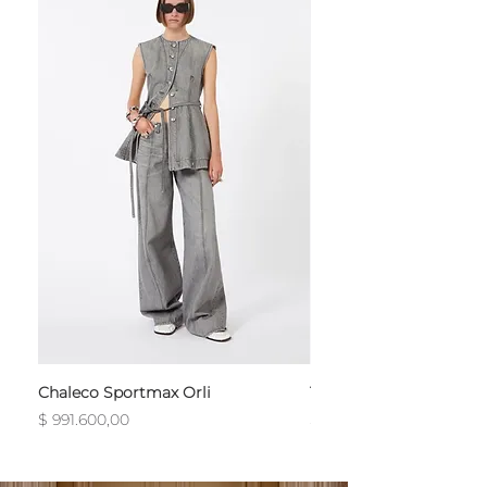
Chaleco Sportmax Orli
T-Shirt Sportmax Egre
Precio
Precio
$ 991.600,00
$ 754.800,00