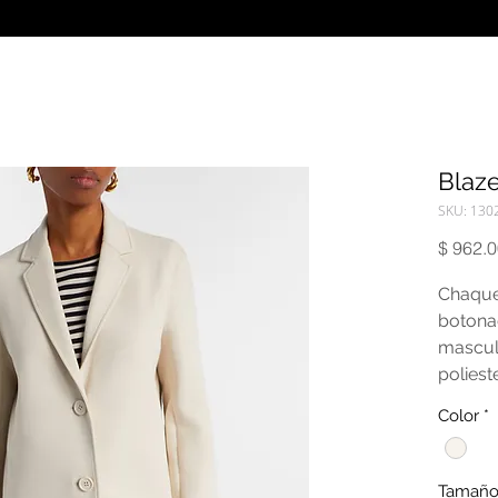
Blaze
SKU: 130
$ 962.
Chaque
botonad
mascul
poliest
Color
*
Tamañ