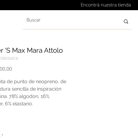
Encontrá nuestra tienda
r 'S Max Mara Attolo
230932616
Precio
000,00
ta de punto de neopreno, de
ura sencilla de inspiración
ina. 78% algodon, 16%
er, 6% elastano.
o
*