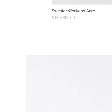
Sweater Weekend Aere
Precio
$ 606.800,00