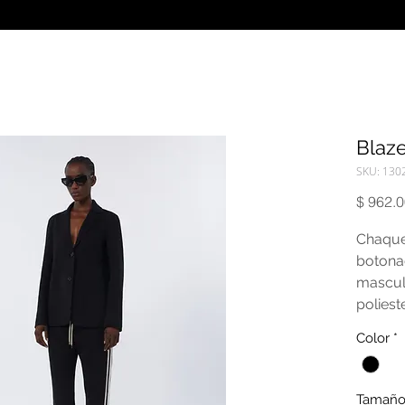
Blaze
SKU: 130
$ 962.
Chaque
botonad
mascul
poliest
Color
*
Tamañ