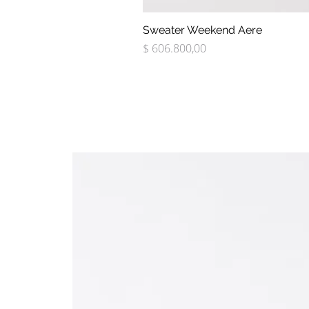
Sweater Weekend Aere
Precio
$ 606.800,00