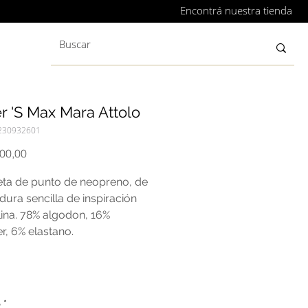
Encontrá nuestra tienda
r 'S Max Mara Attolo
230932601
Precio
000,00
ta de punto de neopreno, de
ura sencilla de inspiración
ina. 78% algodon, 16%
er, 6% elastano.
o
*