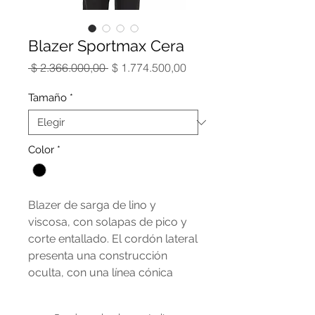
Blazer Sportmax Cera
Precio
Precio
 $ 2.366.000,00 
$ 1.774.500,00
de
oferta
Tamaño
*
Color
*
Blazer de sarga de lino y
viscosa, con solapas de pico y
corte entallado. El cordón lateral
presenta una construcción
oculta, con una línea cónica
hacia el bajo. El diseño presenta
pinzas y laterales esculpidos,