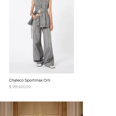
Chaleco Sportmax Orli
T-Shirt Sportmax Egre
Precio
Precio
$ 991.600,00
$ 754.800,00