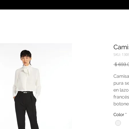
Camis
SKU: 130
 $ 693.
Camisa 
pura se
en laz
francés
botone
Color
*