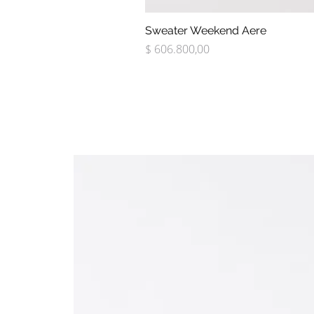
Sweater Weekend Aere
Precio
$ 606.800,00