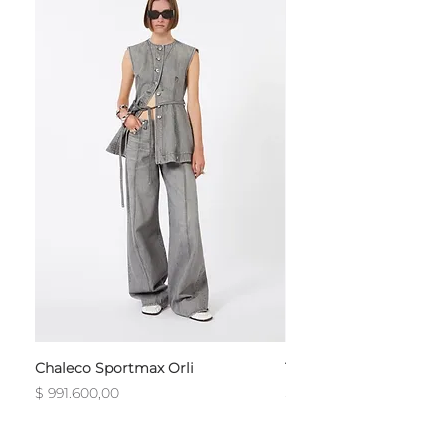
Chaleco Sportmax Orli
T-Shirt Sportmax Egre
Precio
Precio
$ 991.600,00
$ 754.800,00