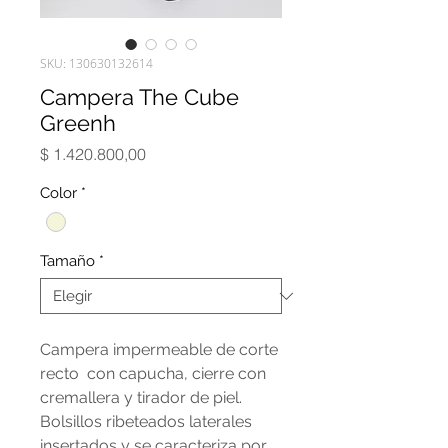
SKU: 130630132614
Campera The Cube
Greenh
Precio
$ 1.420.800,00
Color
*
Tamaño
*
Campera impermeable de corte
recto con capucha, cierre con
cremallera y tirador de piel.
Bolsillos ribeteados laterales
insertados y se caracteriza por