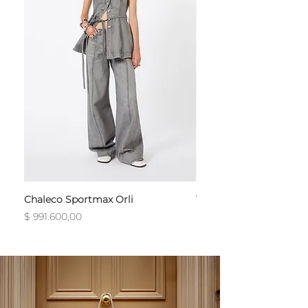
Chaleco Sportmax Orli
T-Shirt Sportmax Egre
Precio
Precio
$ 991.600,00
$ 754.800,00