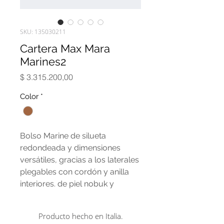
SKU: 135030211
Cartera Max Mara
Marines2
Precio
$ 3.315.200,00
Color
*
Bolso Marine de silueta
redondeada y dimensiones
versátiles, gracias a los laterales
plegables con cordón y anilla
interiores. de piel nobuk y
detalles de piel lisa.
Dimensiones: 27,5 x 22 x 27,5 cm
Producto hecho en Italia.