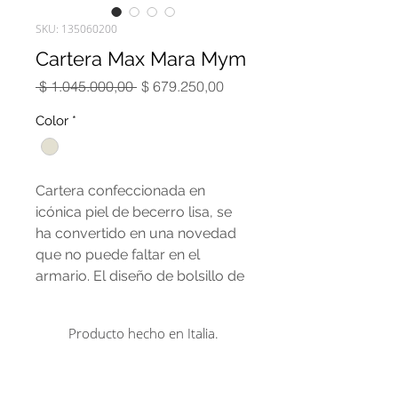
SKU: 135060200
Cartera Max Mara Mym
Precio
Precio
 $ 1.045.000,00 
$ 679.250,00
de
oferta
Color
*
Cartera confeccionada en
icónica piel de becerro lisa, se
ha convertido en una novedad
que no puede faltar en el
armario. El diseño de bolsillo de
la base se completa con un
cierre magnético de un solo
Producto hecho en Italia.
compartimento y un bolsillo
plano en la parte posterior. El
modelo se puede llevar en el