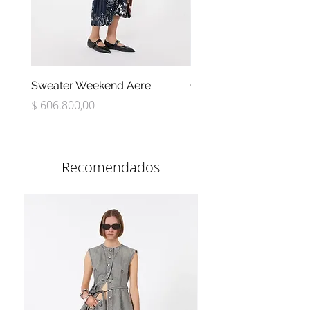
Sweater Weekend Aere
Campera Weekend Gel
Precio
Precio
$ 606.800,00
$ 991.600,00
Recomendados