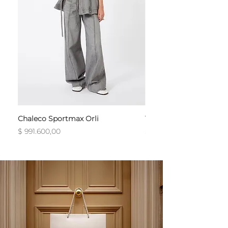
Chaleco Sportmax Orli
T-Shirt Sportmax Egre
Precio
Precio
$ 991.600,00
$ 754.800,00