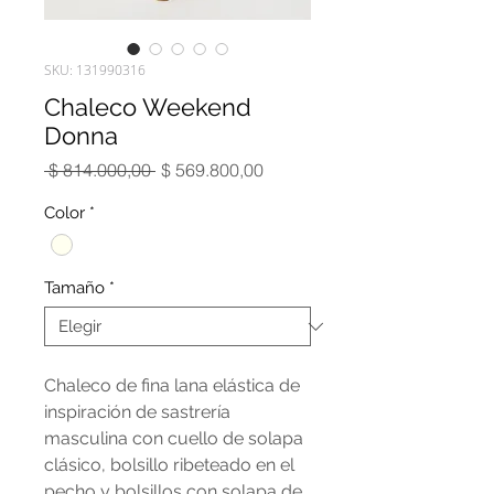
SKU: 131990316
Chaleco Weekend
Donna
Precio
Precio
 $ 814.000,00 
$ 569.800,00
de
oferta
Color
*
Tamaño
*
Chaleco de fina lana elástica de
inspiración de sastrería
masculina con cuello de solapa
clásico, bolsillo ribeteado en el
pecho y bolsillos con solapa de