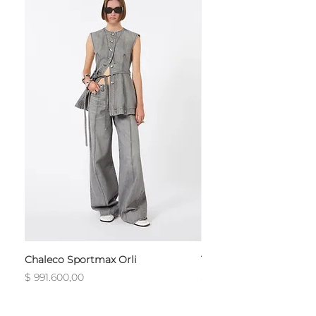
Chaleco Sportmax Orli
T-Shirt Sportmax Egre
Precio
Precio
$ 991.600,00
$ 754.800,00