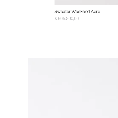
Sweater Weekend Aere
Precio
$ 606.800,00