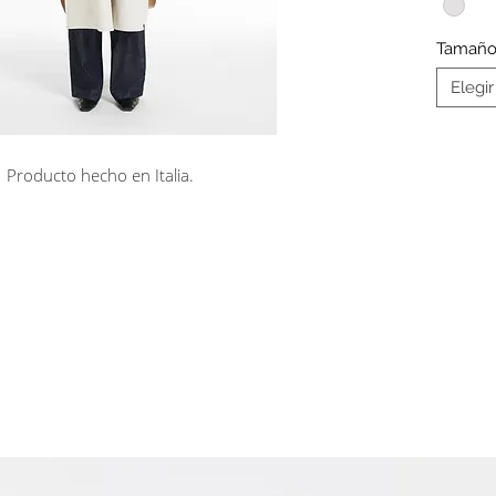
en la c
Tamañ
Elegir
Producto hecho en Italia.
rá en línea
Cuotas sin interés