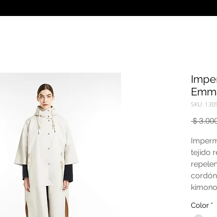
Impe
Emm
SKU: 130
 $ 3.00
Imperm
tejido
repele
cordón
kimono
abertur
Color
*
botones