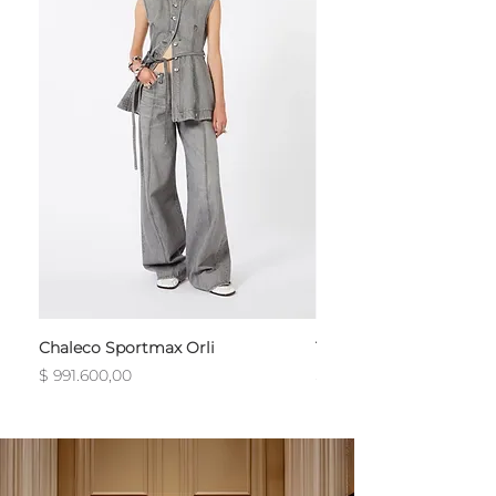
Chaleco Sportmax Orli
T-Shirt Sportmax Egre
Precio
Precio
$ 991.600,00
$ 754.800,00