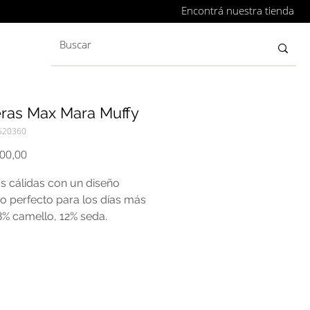
Encontrá nuestra tienda
eras Max Mara Muffy
520360
Precio
000,00
s cálidas con un diseño
 perfecto para los días más
88% camello, 12% seda.