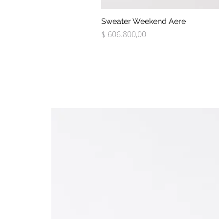
Sweater Weekend Aere
Precio
$ 606.800,00