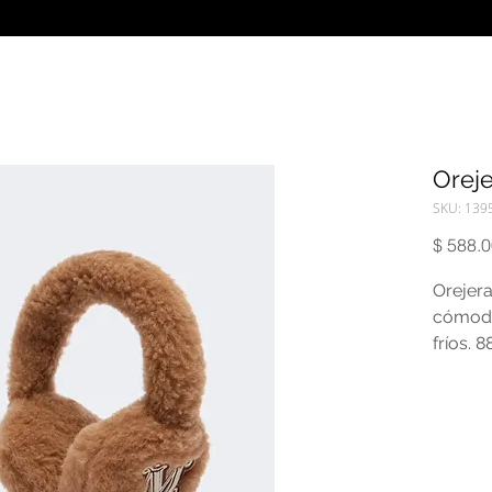
Orej
SKU: 139
$ 588.
Orejera
cómodo
fríos. 