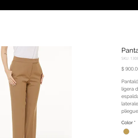
Pant
SKU: 130
$ 900.
Pantaló
ligera 
espalda
lateral
pliegue
cremal
Color
*
gancho