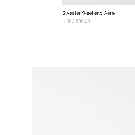
Sweater Weekend Aere
Precio
$ 606.800,00