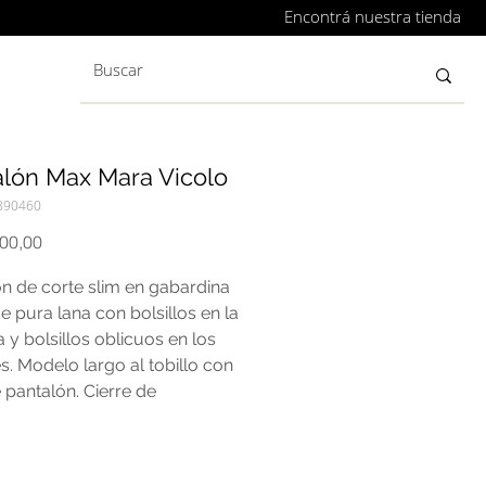
Encontrá nuestra tienda
alón Max Mara Vicolo
890460
Precio
000,00
n de corte slim en gabardina
de pura lana con bolsillos en la
 y bolsillos oblicuos en los
es. Modelo largo al tobillo con
 pantalón. Cierre de
lera cubierto con pequeño
.