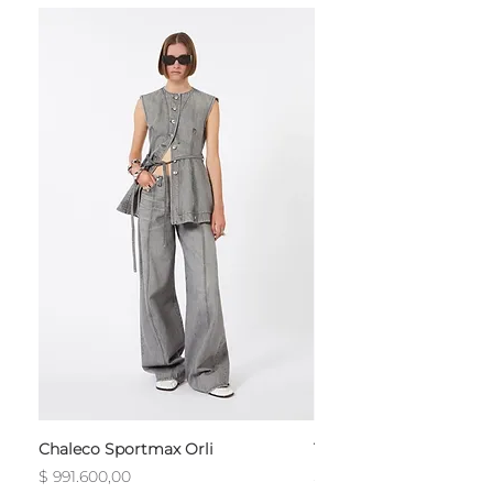
Chaleco Sportmax Orli
T-Shirt Sportmax Egre
Precio
Precio
$ 991.600,00
$ 754.800,00