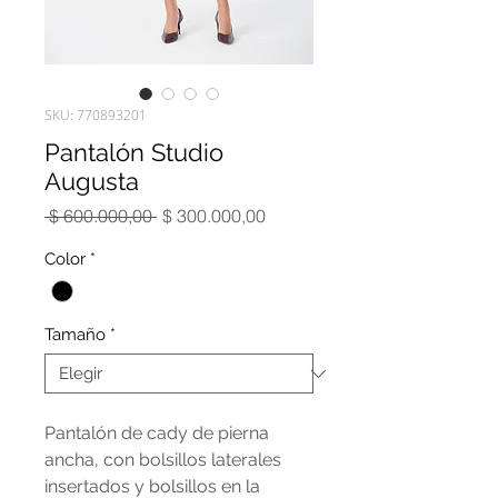
SKU: 770893201
Pantalón Studio
Augusta
Precio
Precio
 $ 600.000,00 
$ 300.000,00
de
oferta
Color
*
Tamaño
*
Pantalón de cady de pierna
ancha, con bolsillos laterales
insertados y bolsillos en la