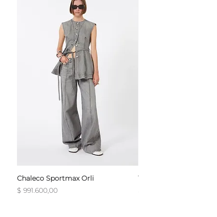
Chaleco Sportmax Orli
T-Shirt Sportmax Egre
Precio
Precio
$ 991.600,00
$ 754.800,00