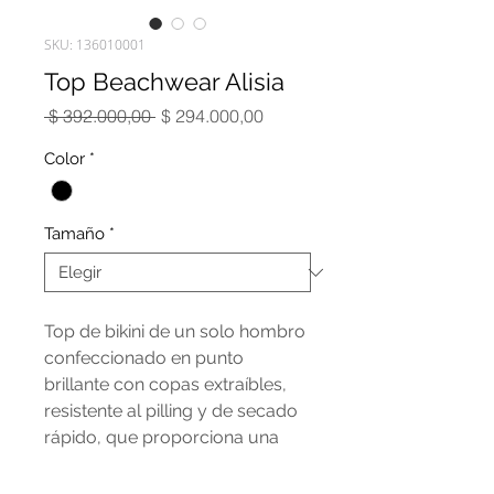
SKU: 136010001
Top Beachwear Alisia
Precio
Precio
 $ 392.000,00 
$ 294.000,00
de
oferta
Color
*
Tamaño
*
Top de bikini de un solo hombro
confeccionado en punto
brillante con copas extraíbles,
resistente al pilling y de secado
rápido, que proporciona una
agradable sensación de confort
en todo el cuerpo. Modelo