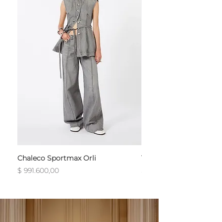
Chaleco Sportmax Orli
T-Shirt Sportmax Egre
Precio
Precio
$ 991.600,00
$ 754.800,00