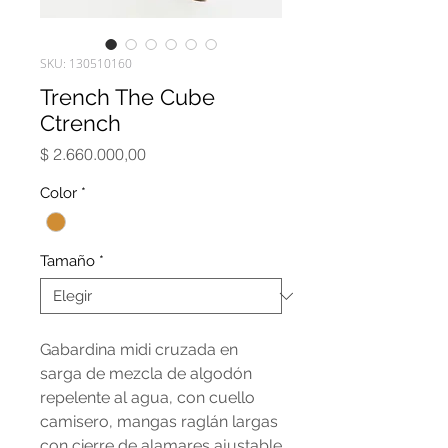
SKU: 130510160
Trench The Cube
Ctrench
Precio
$ 2.660.000,00
Color
*
Tamaño
*
Gabardina midi cruzada en
sarga de mezcla de algodón
repelente al agua, con cuello
camisero, mangas raglán largas
con cierre de alamares ajustable