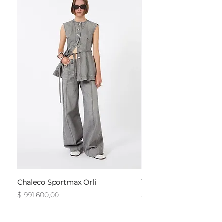
Chaleco Sportmax Orli
T-Shirt Sportmax Egre
Precio
Precio
$ 991.600,00
$ 754.800,00